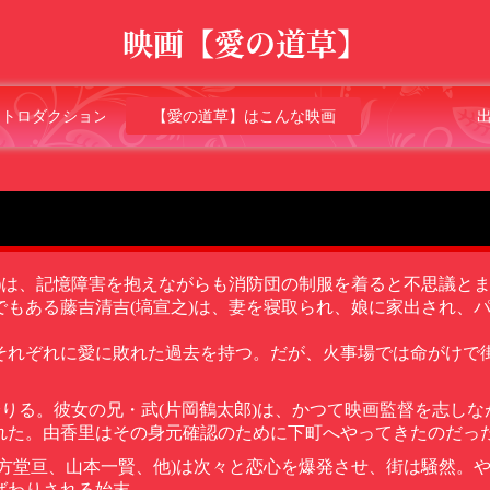
映画【愛の道草】
ントロダクション
【愛の道草】はこんな映画
)は、記憶障害を抱えながらも消防団の制服を着ると不思議と
もある藤吉清吉(塙宣之)は、妻を寝取られ、娘に家出され、
それぞれに愛に敗れた過去を持つ。だが、火事場では命がけで
降りる。彼女の兄・武
(
片岡鶴太郎
)
は、かつて映画監督を志しな
れた。由香里はその身元確認のために下町へやってきたのだっ
方堂亘、山本一賢、他)は次々と恋心を爆発させ、街は騒然。
ばわりされる始末。