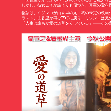
しかし、彼女こそが誰よりも傷つき、真実の愛を
物語は、ミジンコが由香里の兄・武の未完の映画
ラスト、由香里が再び下町に戻り、ミジンコは兄
「人生は誰もが愛の道草をくっている」
——
その