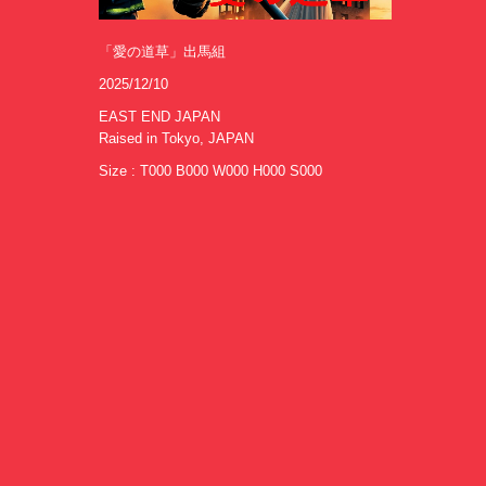
「愛の道草」出馬組
2025/12/10
EAST END JAPAN
Raised in Tokyo, JAPAN
Size : T000 B000 W000 H000 S000