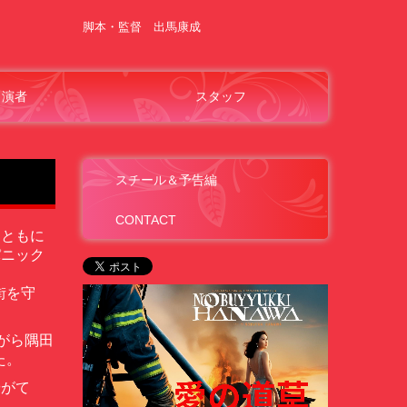
脚本・監督 出馬康成
出演者
スタッフ
スチール＆予告編
CONTACT
まともに
パニック
街を守
がら隅田
た。
やがて