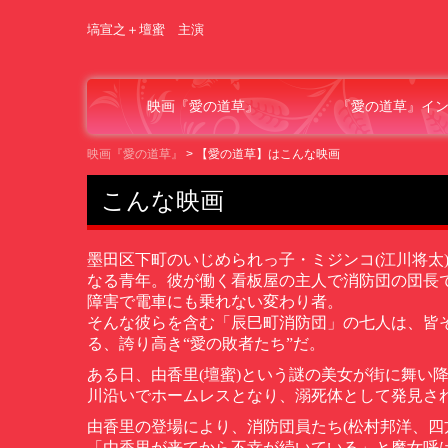
塙宣之＋壇蜜 主演
映画『愛の道草』
『愛の道草』イ
映画『愛の道草』
【愛の道草】はこんな映画
こんな映画
墨田区下町のいじめられっ子・ミジンコ(江川将太
なる青年。彼が働く看板屋の主人で消防団の団長で
障害で電車にも乗れない変わり者。
そんな彼らを含む「辰巳町消防団」の七人は、皆
る、誇り高き
“
愛の敗者たち
”
だ。
ある日、由香里(壇蜜)という謎の美女が街に舞い
川沿いでホームレスとなり、溺死体として発見さ
由香里の登場により、消防団員たち(松村邦洋、四
「由香里が来てから不幸が続いている」と魔女呼