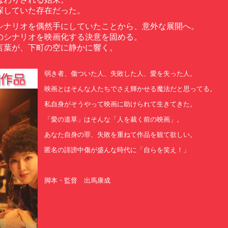
探していた存在だった。
シナリオを偶然手にしていたことから、意外な展開へ。
のシナリオを映画化する決意を固める。
言葉が、下町の空に静かに響く。
弱き者、傷ついた人、失敗した人、愛を失った人。
映画とはそんな人たちでさえ輝かせる魔法だと思ってる。
私自身がそうやって映画に助けられて生きてきた。
「愛の道草」はそんな「人を裁く前の映画」。
あなた自身の罪、失敗を重ねて作品を観て欲しい。
匿名の誹謗中傷が盛んな時代に「自らを笑え！」
脚本・監督 出馬康成